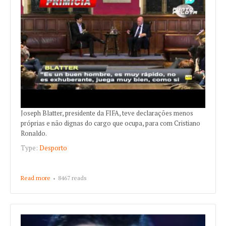
Joseph Blatter, presidente da FIFA, teve declarações menos
próprias e não dignas do cargo que ocupa, para com Cristiano
Ronaldo.
Type:
Desporto
Read more
about Blatter desrespeita Cristiano Ronaldo
8467 reads