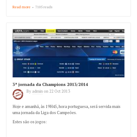
Read more
about Barcelona bate Real Madrid num clássico demasiado
7105 reads
morno
3ª jornada da Champions 2013/2014
By
admin
on
22 Oct 2013
Hoje e amanhã, às 19H45, hora portuguesa, será servida mais
uma jornada da Liga dos Campeões.
Estes são os jogos: