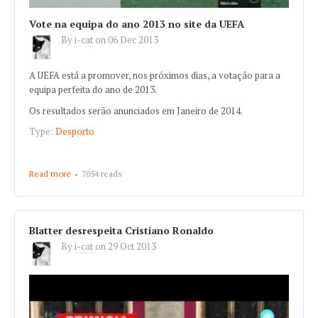
Vote na equipa do ano 2013 no site da UEFA
By
i-cat
on
06 Dec 2013
A UEFA está a promover, nos próximos dias, a votação para a
equipa perfeita do ano de 2013.
Os resultados serão anunciados em Janeiro de 2014.
Type:
Desporto
Read more
about Vote na equipa do ano 2013 no site da UEFA
7054 reads
Blatter desrespeita Cristiano Ronaldo
By
i-cat
on
29 Oct 2013