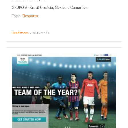
GRUPO A: Brasil Croácia, México e Camarões.
Type:
Desporto
Read more
about Sorteio do Mundial 2014: Assim ficaram os grupos
8243 reads