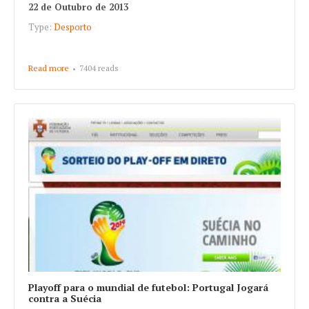
22 de Outubro de 2013
Type:
Desporto
Read more
about 3ª jornada da Champions 2013/2014
7404 reads
Playoff para o mundial de futebol: Portugal Jogará
contra a Suécia