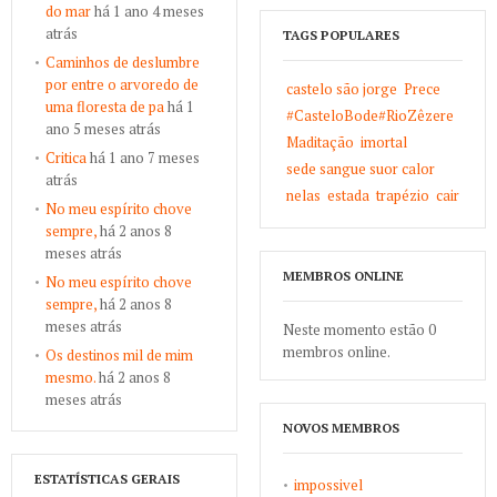
do mar
há 1 ano 4 meses
atrás
TAGS POPULARES
Caminhos de deslumbre
por entre o arvoredo de
castelo são jorge
Prece
uma floresta de pa
há 1
#CasteloBode#RioZêzere
ano 5 meses atrás
Maditação
imortal
Critica
há 1 ano 7 meses
sede sangue suor calor
atrás
nelas
estada
trapézio
cair
No meu espírito chove
sempre,
há 2 anos 8
meses atrás
MEMBROS ONLINE
No meu espírito chove
sempre,
há 2 anos 8
meses atrás
Neste momento estão 0
membros online.
Os destinos mil de mim
mesmo.
há 2 anos 8
meses atrás
NOVOS MEMBROS
ESTATÍSTICAS GERAIS
impossivel