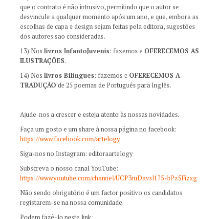
que o contrato é não intrusivo, permitindo que o autor se
desvincule a qualquer momento após um ano, e que, embora as
escolhas de capa e design sejam feitas pela editora, sugestões
dos autores são consideradas.
13) Nos
livros InfantoJuvenis
: fazemos e
OFERECEMOS AS
ILUSTRAÇÕES
.
14) Nos
livros Bilíngues
: fazemos e
OFERECEMOS A
TRADUÇÃO
de 25 poemas de Português para Inglês.
Ajude-nos a crescer e esteja atento às nossas novidades.
Faça um gosto e um share à nossa página no facebook:
https://www.facebook.com/artelogy
Siga-nos no Instagram: editoraartelogy
Subscreva o nosso canal YouTube:
https://www.youtube.com/channel/UCP3ruDavsl175-bPz5Fizxg
Não sendo obrigatório é um factor positivo os candidatos
registarem-se na nossa comunidade.
Podem fazê-lo neste link: