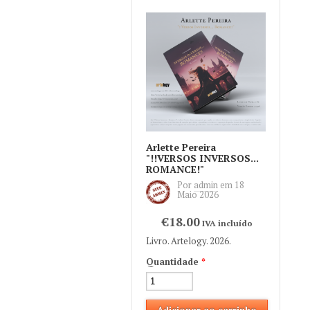
Arlette Pereira
"!!VERSOS INVERSOS...
ROMANCE!"
Por
admin
em
18
Maio 2026
€18.00
IVA incluído
Livro. Artelogy. 2026.
Quantidade
*