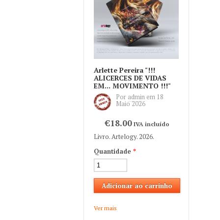
Arlette Pereira "!!!
ALICERCES DE VIDAS
EM... MOVIMENTO !!!"
Por
admin
em
18
Maio 2026
€18.00
IVA incluído
Livro. Artelogy. 2026.
Quantidade
*
Ver mais
about Arlette Pereira "!!!
ALICERCES DE VIDAS