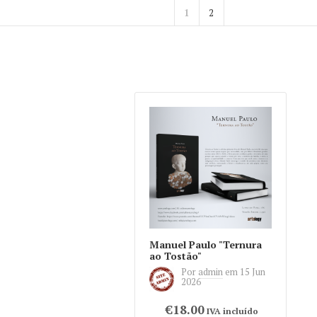
1
2
Manuel Paulo "Ternura
ao Tostão"
Por
admin
em
15 Jun
2026
€18.00
IVA incluído