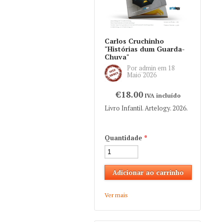
Carlos Cruchinho
"Histórias dum Guarda-
Chuva"
Por
admin
em
18
Maio 2026
€18.00
IVA incluído
Livro Infantil. Artelogy. 2026.
Quantidade
*
Ver mais
about Carlos Cruchinho
"Histórias dum Guarda-
Chuva"