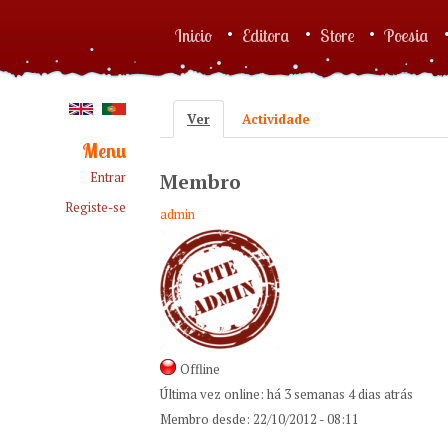
Skip to main content
Inicio
Editora
Store
Poesia
Main menu
Ver
(active tab)
Actividade
Primary tabs
Menu
Entrar
Membro
Registe-se
admin
Offline
Última vez online:
há 3 semanas 4 dias atrás
Membro desde:
22/10/2012 - 08:11