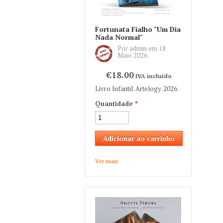
Fortunata Fialho "Um Dia
Nada Normal"
Por
admin
em
18
Maio 2026
€18.00
IVA incluído
Livro Infantil. Artelogy. 2026.
Quantidade
*
Ver mais
about Fortunata Fialho
"Um Dia Nada Normal"