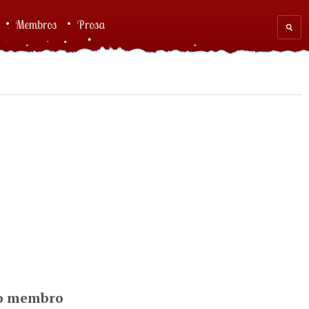
Membros
Prosa
Sear
for
do membro