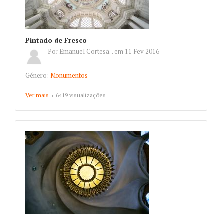
Pintado de Fresco
Por
Emanuel Cortesã...
em
11 Fev 2016
Género:
Monumentos
Ver mais
about Pintado de Fresco
6419 visualizações