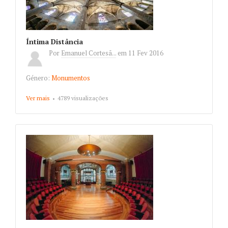
Íntima Distância
Por
Emanuel Cortesã...
em
11 Fev 2016
Género:
Monumentos
Ver mais
about Íntima Distância
4789 visualizações