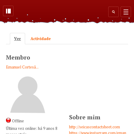
Skip to main content
Search
form
Ver
(active tab)
Actividade
Primary tabs
Membro
Emanuel Cortesã...
Sobre mim
Offline
http://seicascontactsheet.com
Última vez online:
há 9 anos 8
https://www.instagram.com/eman