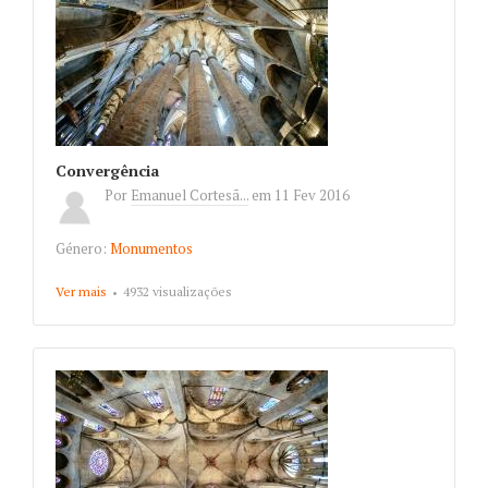
Convergência
Por
Emanuel Cortesã...
em
11 Fev 2016
Género:
Monumentos
Ver mais
about Convergência
4932 visualizações