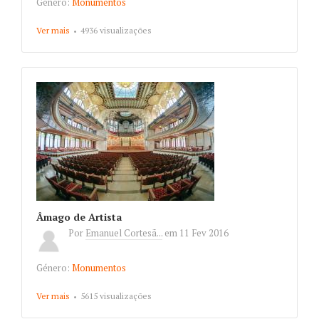
Género:
Monumentos
Ver mais
about Apolo
4936 visualizações
Âmago de Artista
Por
Emanuel Cortesã...
em
11 Fev 2016
Género:
Monumentos
Ver mais
about Âmago de Artista
5615 visualizações