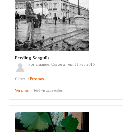
Feeding Seagulls
Por
Emanuel Cortesã...
em
11 Fev 2016
Género:
Pessoas
Ver mais
about Feeding Seagulls
8666 visualizações