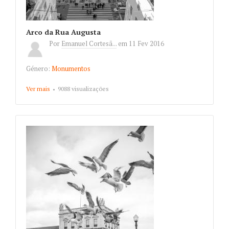
Arco da Rua Augusta
Por
Emanuel Cortesã...
em
11 Fev 2016
Género:
Monumentos
Ver mais
about Arco da Rua Augusta
9088 visualizações