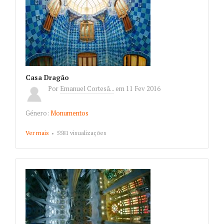
Casa Dragão
Por
Emanuel Cortesã...
em
11 Fev 2016
Género:
Monumentos
Ver mais
about Casa Dragão
5581 visualizações