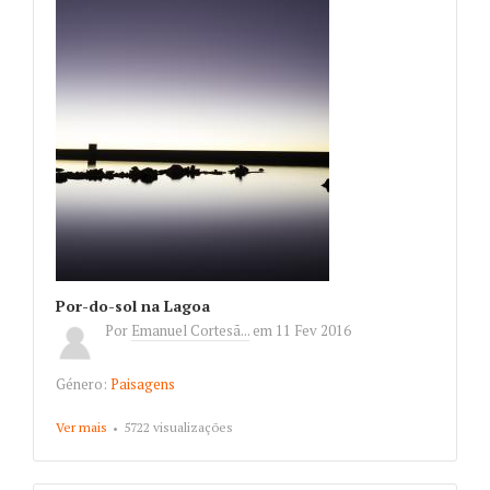
Por-do-sol na Lagoa
Por
Emanuel Cortesã...
em
11 Fev 2016
Género:
Paisagens
Ver mais
about Por-do-sol na Lagoa
5722 visualizações