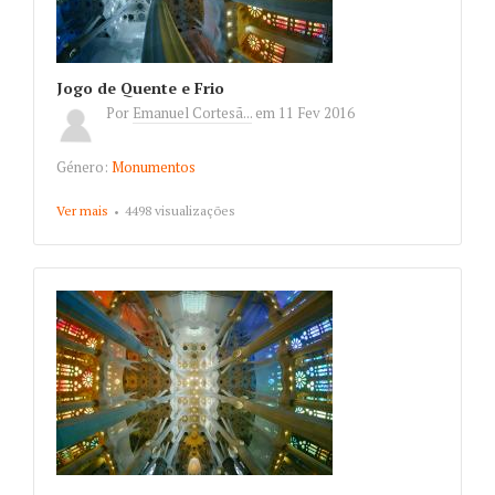
Jogo de Quente e Frio
Por
Emanuel Cortesã...
em
11 Fev 2016
Género:
Monumentos
Ver mais
about Jogo de Quente e Frio
4498 visualizações