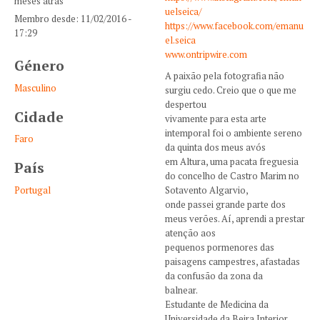
meses atrás
uelseica/
Membro desde:
11/02/2016 -
https://www.facebook.com/emanu
17:29
el.seica
www.ontripwire.com
Género
A paixão pela fotografia não
Masculino
surgiu cedo. Creio que o que me
despertou
Cidade
vivamente para esta arte
intemporal foi o ambiente sereno
Faro
da quinta dos meus avós
em Altura, uma pacata freguesia
País
do concelho de Castro Marim no
Portugal
Sotavento Algarvio,
onde passei grande parte dos
meus verões. Aí, aprendi a prestar
atenção aos
pequenos pormenores das
paisagens campestres, afastadas
da confusão da zona da
balnear.
Estudante de Medicina da
Universidade da Beira Interior,