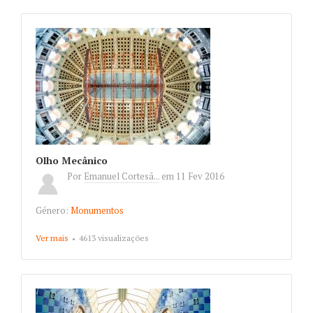
Olho Mecânico
Por
Emanuel Cortesã...
em
11 Fev 2016
Género:
Monumentos
Ver mais
about Olho Mecânico
4613 visualizações