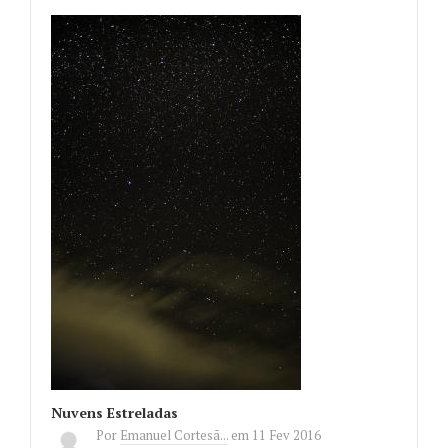
Nuvens Estreladas
Por
Emanuel Cortesã...
em
11 Fev 2016