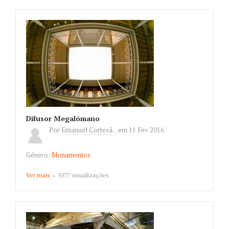
Difusor Megalómano
Por
Emanuel Cortesã...
em
11 Fev 2016
Género:
Monumentos
Ver mais
about Difusor Megalómano
5577 visualizações