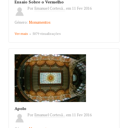
Ensaio Sobre o Vermelho
Por
Emanuel Cortesã...
em
11 Fev 2016
Género:
Monumentos
Ver mais
about Ensaio Sobre o Vermelho
5079 visualizações
Apolo
Por
Emanuel Cortesã...
em
11 Fev 2016