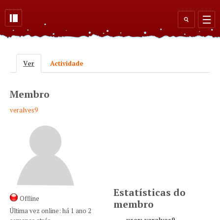
Skip to main content
Search
form
Ver
(active tab)
Actividade
Primary tabs
Membro
veralves9
Estatísticas do
Offline
membro
Última vez online:
há 1 ano 2
user: veralves9