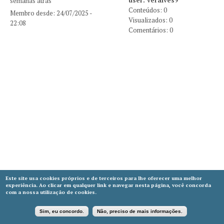
semanas atrás
Conteúdos: 0
Membro desde:
24/07/2025 -
Visualizados: 0
22:08
Comentários: 0
Este site usa cookies próprios e de terceiros para lhe oferecer uma melhor
experiência. Ao clicar em qualquer link e navegar nesta página, você concorda
com a nossa utilização de cookies.
Sim, eu concordo.
Não, preciso de mais informações.