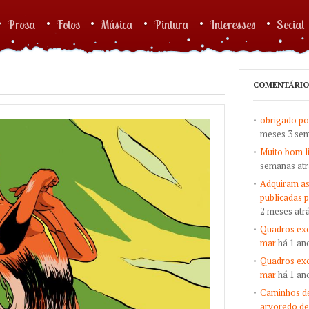
Prosa
Fotos
Música
Pintura
Interesses
Social
COMENTÁRIO
obrigado po
meses 3 sem
Muito bom l
semanas atr
Adquiram as
publicadas 
2 meses atr
Quadros exc
mar
há 1 an
Quadros exc
mar
há 1 an
Caminhos de
arvoredo de