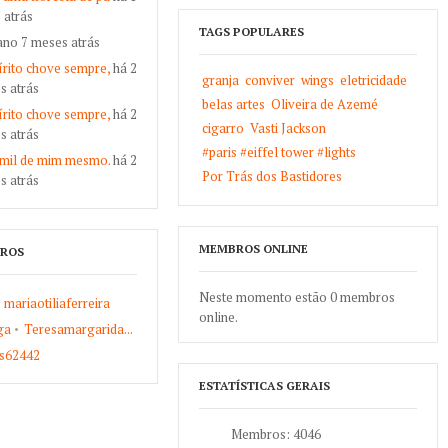
 atrás
TAGS POPULARES
ano 7 meses atrás
rito chove sempre,
há 2
granja
conviver
wings
eletricidade
s atrás
belas artes
Oliveira de Azemé
rito chove sempre,
há 2
cigarro
Vasti Jackson
s atrás
#paris #eiffel tower #lights
 mil de mim mesmo.
há 2
Por Trás dos Bastidores
s atrás
MEMBROS ONLINE
ROS
Neste momento estão 0 membros
mariaotiliaferreira
online.
ga
Teresamargarida...
s62442
ESTATÍSTICAS GERAIS
Membros: 4046