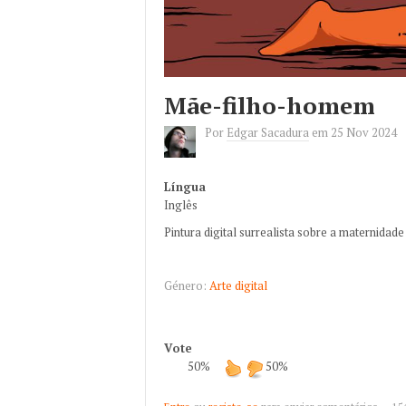
Mãe-filho-homem
Por
Edgar Sacadura
em
25 Nov 2024
Língua
Inglês
Pintura digital surrealista sobre a maternida
Género:
Arte digital
Vote
50%
50%