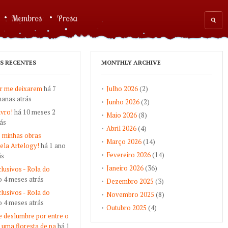
Membros
Prosa
Sear
for
S RECENTES
MONTHLY ARCHIVE
r me deixarem
há 7
Julho 2026
(2)
anas atrás
Junho 2026
(2)
ivro!
há 10 meses 2
Maio 2026
(8)
ás
Abril 2026
(4)
 minhas obras
Março 2026
(14)
pela Artelogy!
há 1 ano
Fevereiro 2026
(14)
ás
Janeiro 2026
(36)
lusivos - Rola do
o 4 meses atrás
Dezembro 2025
(3)
lusivos - Rola do
Novembro 2025
(8)
o 4 meses atrás
Outubro 2025
(4)
 deslumbre por entre o
 uma floresta de pa
há 1