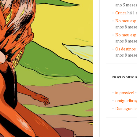
ano 5 meses
Critica
há 1 
No meu espí
anos 8 mese
No meu espí
anos 8 mese
Os destinos
anos 8 mese
NOVOS MEMB
impossivel
omiguelbra
Dianaguede