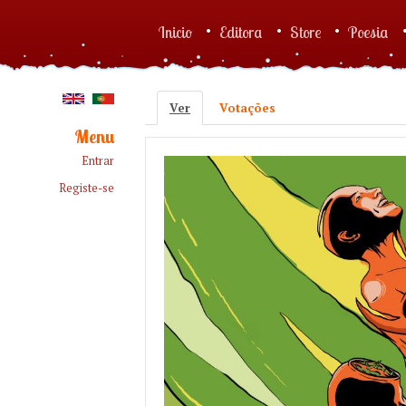
Skip to main content
Inicio
Editora
Store
Poesia
Main menu
Ver
(active tab)
Votações
Primary tabs
Menu
Entrar
Registe-se