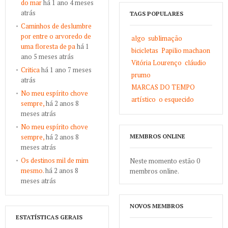
do mar
há 1 ano 4 meses
atrás
TAGS POPULARES
Caminhos de deslumbre
por entre o arvoredo de
algo
sublimação
uma floresta de pa
há 1
bicicletas
Papilio machaon
ano 5 meses atrás
Vitória Lourenço
cláudio
Critica
há 1 ano 7 meses
prumo
atrás
MARCAS DO TEMPO
No meu espírito chove
artístico
o esquecido
sempre,
há 2 anos 8
meses atrás
No meu espírito chove
sempre,
há 2 anos 8
MEMBROS ONLINE
meses atrás
Os destinos mil de mim
Neste momento estão 0
mesmo.
há 2 anos 8
membros online.
meses atrás
NOVOS MEMBROS
ESTATÍSTICAS GERAIS