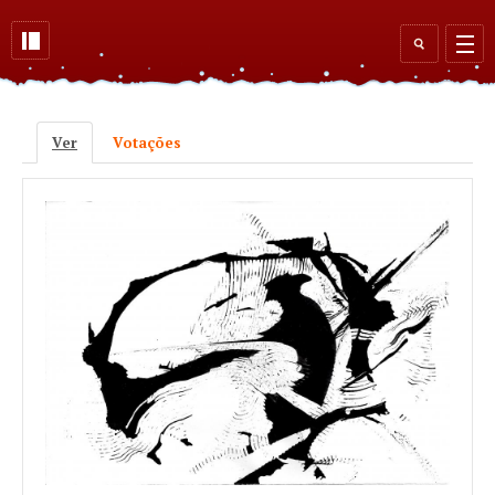
Skip to main content
Search
form
Ver
(active tab)
Votações
Primary tabs