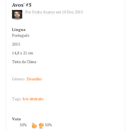
Avos' #5
Por
Pedro Soares
em
10 Dez 2015
Língua
Português
2015
14,8 x 21 cm
Tinta da China
Género:
Desenho
Tags:
b/w
abstrato
Vote
50%
50%