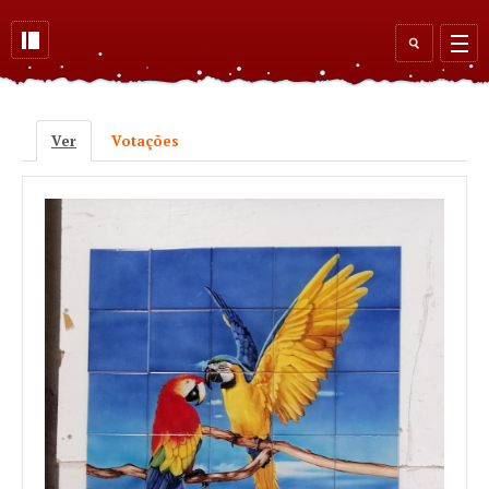
Skip to main content
Search
form
Ver
(active tab)
Votações
Primary tabs