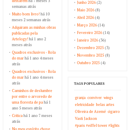
deixarem
há 7 meses 3
Junho 2026
(2)
semanas atrás
Maio 2026
(8)
Muito bom livro!
há 10
Abril 2026
(4)
meses 2 semanas atrás
Março 2026
(14)
Adquiram as minhas obras
Fevereiro 2026
(14)
publicadas pela
Artelogy!
há 1 ano 2
Janeiro 2026
(36)
meses atrás
Dezembro 2025
(3)
Quadros exclusivos - Rola
Novembro 2025
(8)
do mar
há 1 ano 4 meses
Outubro 2025
(4)
atrás
Quadros exclusivos - Rola
do mar
há 1 ano 4 meses
atrás
TAGS POPULARES
Caminhos de deslumbre
por entre o arvoredo de
granja
conviver
wings
uma floresta de pa
há 1
eletricidade
belas artes
ano 5 meses atrás
Oliveira de Azemé
cigarro
Critica
há 1 ano 7 meses
Vasti Jackson
atrás
#paris #eiffel tower #lights
No meu espírito chove