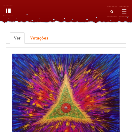
Skip to main content
Search
form
Ver
(active tab)
Votações
Primary tabs