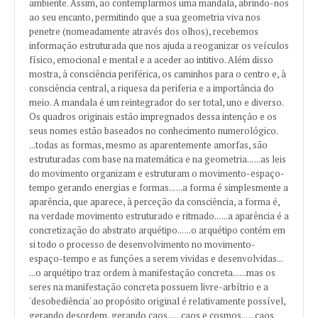
ambiente. Assim, ao contemplarmos uma mandala, abrindo-nos
ao seu encanto, permitindo que a sua geometria viva nos
penetre (nomeadamente através dos olhos), recebemos
informação estruturada que nos ajuda a reoganizar os veículos
físico, emocional e mental e a aceder ao intitivo. Além disso
mostra, à consciência periférica, os caminhos para o centro e, à
consciência central, a riquesa da periferia e a importância do
meio. A mandala é um reintegrador do ser total, uno e diverso.
Os quadros originais estão impregnados dessa intenção e os
seus nomes estão baseados no conhecimento numerológico.
...todas as formas, mesmo as aparentemente amorfas, são
estruturadas com base na matemática e na geometria... ...as leis
do movimento organizam e estruturam o movimento-espaço-
tempo gerando energias e formas... ...a forma é simplesmente a
aparência, que aparece, à perceção da consciência, a forma é,
na verdade movimento estruturado e ritmado... ...a aparência é a
concretização do abstrato arquétipo... ...o arquétipo contém em
si todo o processo de desenvolvimento no movimento-
espaço-tempo e as funções a serem vividas e desenvolvidas...
...o arquétipo traz ordem à manifestação concreta... ...mas os
seres na manifestação concreta possuem livre-arbítrio e a
'desobediência' ao propósito original é relativamente possível,
gerando desordem, gerando caos... ...caos e cosmos... ...caos