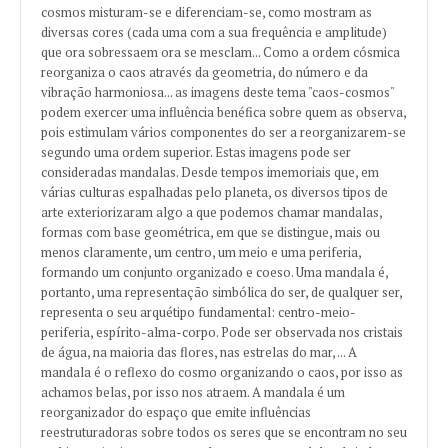
cosmos misturam-se e diferenciam-se, como mostram as
diversas cores (cada uma com a sua frequência e amplitude)
que ora sobressaem ora se mesclam... Como a ordem cósmica
reorganiza o caos através da geometria, do número e da
vibração harmoniosa... as imagens deste tema "caos-cosmos"
podem exercer uma influência benéfica sobre quem as observa,
pois estimulam vários componentes do ser a reorganizarem-se
segundo uma ordem superior. Estas imagens pode ser
consideradas mandalas. Desde tempos imemoriais que, em
várias culturas espalhadas pelo planeta, os diversos tipos de
arte exteriorizaram algo a que podemos chamar mandalas,
formas com base geométrica, em que se distingue, mais ou
menos claramente, um centro, um meio e uma periferia,
formando um conjunto organizado e coeso. Uma mandala é,
portanto, uma representação simbólica do ser, de qualquer ser,
representa o seu arquétipo fundamental: centro-meio-
periferia, espírito-alma-corpo. Pode ser observada nos cristais
de água, na maioria das flores, nas estrelas do mar, ... A
mandala é o reflexo do cosmo organizando o caos, por isso as
achamos belas, por isso nos atraem. A mandala é um
reorganizador do espaço que emite influências
reestruturadoras sobre todos os seres que se encontram no seu