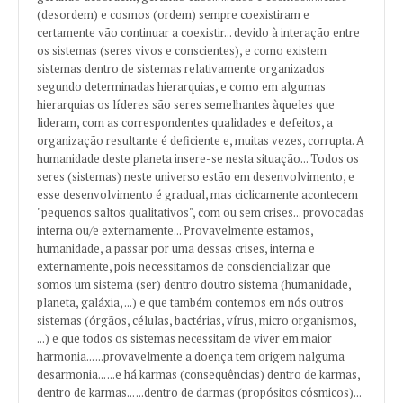
(desordem) e cosmos (ordem) sempre coexistiram e
certamente vão continuar a coexistir... devido à interação entre
os sistemas (seres vivos e conscientes), e como existem
sistemas dentro de sistemas relativamente organizados
segundo determinadas hierarquias, e como em algumas
hierarquias os líderes são seres semelhantes àqueles que
lideram, com as correspondentes qualidades e defeitos, a
organização resultante é deficiente e, muitas vezes, corrupta. A
humanidade deste planeta insere-se nesta situação... Todos os
seres (sistemas) neste universo estão em desenvolvimento, e
esse desenvolvimento é gradual, mas ciclicamente acontecem
"pequenos saltos qualitativos", com ou sem crises... provocadas
interna ou/e externamente... Provavelmente estamos,
humanidade, a passar por uma dessas crises, interna e
externamente, pois necessitamos de consciencializar que
somos um sistema (ser) dentro doutro sistema (humanidade,
planeta, galáxia, ...) e que também contemos em nós outros
sistemas (órgãos, células, bactérias, vírus, micro organismos,
...) e que todos os sistemas necessitam de viver em maior
harmonia... ...provavelmente a doença tem origem nalguma
desarmonia... ...e há karmas (consequências) dentro de karmas,
dentro de karmas... ...dentro de darmas (propósitos cósmicos)...