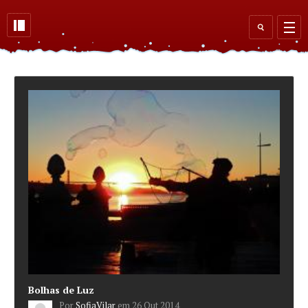
Skip to main content
Search
form
Bolhas de Luz
Por
SofiaVilar
em
26 Out 2014