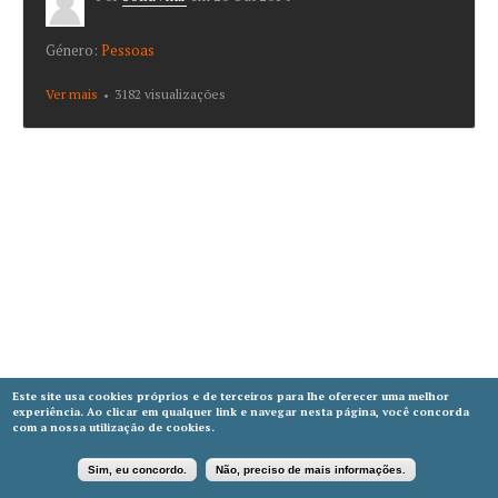
Género:
Pessoas
Ver mais
about Bolhas de Luz
3182 visualizações
Este site usa cookies próprios e de terceiros para lhe oferecer uma melhor
experiência. Ao clicar em qualquer link e navegar nesta página, você concorda
com a nossa utilização de cookies.
Sim, eu concordo.
Não, preciso de mais informações.