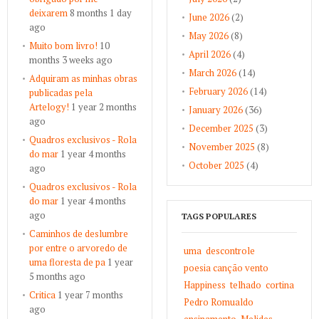
deixarem
8 months 1 day
June 2026
(2)
ago
May 2026
(8)
Muito bom livro!
10
April 2026
(4)
months 3 weeks ago
March 2026
(14)
Adquiram as minhas obras
February 2026
(14)
publicadas pela
Artelogy!
1 year 2 months
January 2026
(36)
ago
December 2025
(3)
Quadros exclusivos - Rola
November 2025
(8)
do mar
1 year 4 months
October 2025
(4)
ago
Quadros exclusivos - Rola
do mar
1 year 4 months
ago
TAGS POPULARES
Caminhos de deslumbre
por entre o arvoredo de
uma
descontrole
uma floresta de pa
1 year
poesia canção vento
5 months ago
Happiness
telhado
cortina
Critica
1 year 7 months
Pedro Romualdo
ago