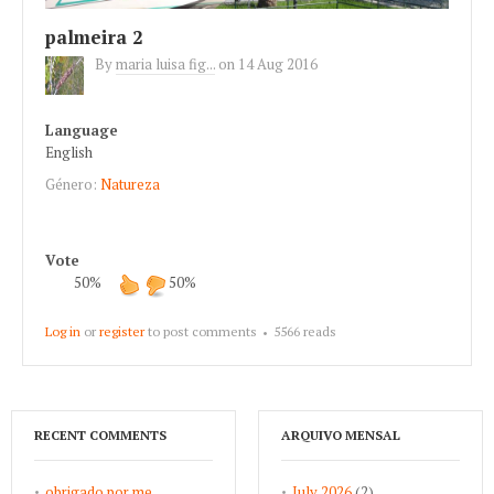
palmeira 2
By
maria luisa fig...
on
14 Aug 2016
Language
English
Género:
Natureza
Vote
50%
50%
Log in
or
register
to post comments
5566 reads
RECENT COMMENTS
ARQUIVO MENSAL
obrigado por me
July 2026
(2)