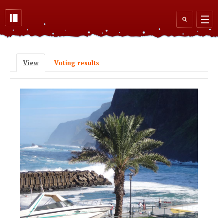
Skip to main content
Search
form
View
(active tab)
Voting results
Primary tabs