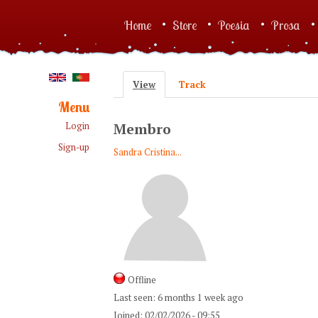
Skip to main content
Home
Store
Poesia
Prosa
Main menu
View
(active tab)
Track
Primary tabs
Menu
Login
Membro
Sign-up
Sandra Cristina...
Offline
Last seen:
6 months 1 week ago
Joined:
02/02/2026 - 09:55