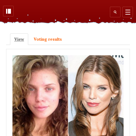
Skip to main content
Search
form
View
(active tab)
Voting results
Primary tabs