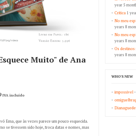
year 5 mont
Critica
1 ye
No meu espí
years 8 mon
No meu espí
years 8 mon
Os destinos
years 8 mon
 Esquece Muito" de Ana
WHO'S NEW
impossivel
9
IVA incluído
omiguelbra
Dianaguede
 avó Ema, que às vezes parece um pouco esquecida.
mo se tivessem sido hoje, troca datas e nomes, mas