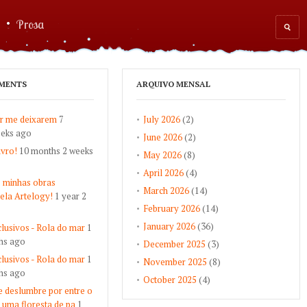
Prosa
Sear
for
MENTS
ARQUIVO MENSAL
r me deixarem
7
July 2026
(2)
eeks ago
June 2026
(2)
ivro!
10 months 2 weeks
May 2026
(8)
April 2026
(4)
 minhas obras
March 2026
(14)
pela Artelogy!
1 year 2
February 2026
(14)
January 2026
(36)
lusivos - Rola do mar
1
hs ago
December 2025
(3)
lusivos - Rola do mar
1
November 2025
(8)
hs ago
October 2025
(4)
 deslumbre por entre o
 uma floresta de pa
1