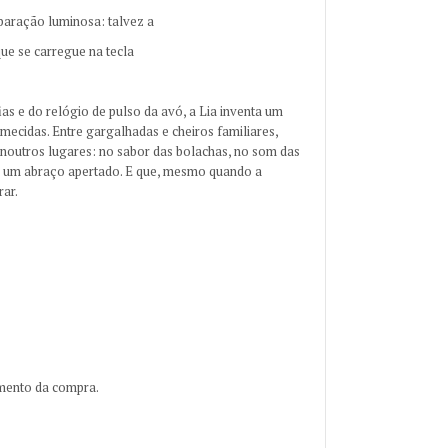
paração luminosa: talvez a
que se carregue na tecla
as e do relógio de pulso da avó, a Lia inventa um
ecidas. Entre gargalhadas e cheiros familiares,
outros lugares: no sabor das bolachas, no som das
 de um abraço apertado. E que, mesmo quando a
rar.
ento da compra.