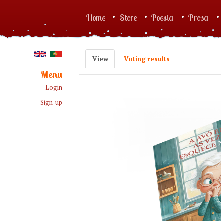
Skip to main content
Home
Store
Poesia
Prosa
Main menu
View
(active tab)
Voting results
Primary tabs
Menu
Login
Sign-up