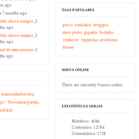
hs ago
TAGS POPULARES
ar 7 months ago
rito chove sempre,
2
perco
remédios
brugges
ths ago
mico preto
gigante
Sozinho
rito chove sempre,
2
conhecer
vigaristas
problema
ths ago
flower
 mil de mim mesmo.
2
ths ago
WHO'S ONLINE
There are currently 0 users online.
mariaotiliaferreira
ga
Teresamargarida...
ESTATÍSTICAS GERAIS
s62442
Membros: 4046
Conteúdos: 12784
Comentários: 1728