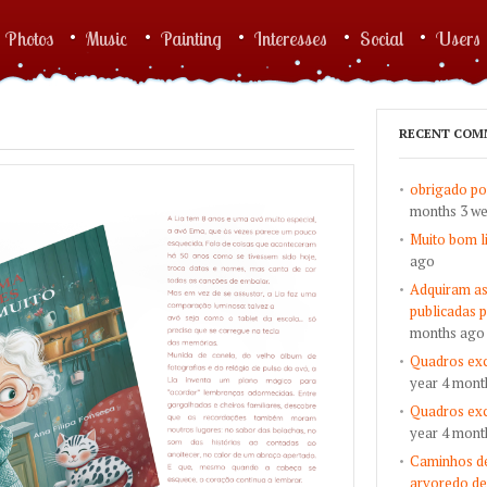
Photos
Music
Painting
Interesses
Social
Users
RECENT COM
obrigado po
months 3 w
Muito bom l
ago
Adquiram as
publicadas 
months ago
Quadros exc
year 4 mont
Quadros exc
year 4 mont
Caminhos de
arvoredo de