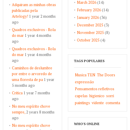
March 2026
(14)
Adquiram as minhas obras
February 2026
(14)
publicadas pela
Artelogy!
1 year 2 months
January 2026
(36)
ago
December 2025
(3)
Quadros exclusivos - Rola
November 2025
(8)
do mar
1 year 4 months
October 2025
(4)
ago
Quadros exclusivos - Rola
do mar
1 year 4 months
ago
TAGS POPULARES
Caminhos de deslumbre
por entre o arvoredo de
Musica TEN
The Doors
uma floresta de pa
1 year
expresssão
5 months ago
Pensamentos refletivos
Critica
1 year 7 months
capelas
higienico
sorri
ago
paintings
vidente
comenta
No meu espírito chove
sempre,
2 years 8 months
ago
WHO'S ONLINE
No meu espírito chove