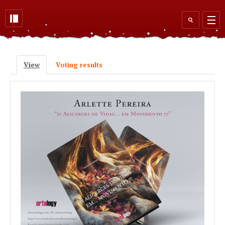
Skip to main content
Search
form
View
(active tab)
Voting results
Primary tabs