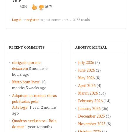
Vote
50%
50%
Log in
or
register
to post comments
2153 reads
RECENT COMMENTS
ARQUIVO MENSAL
obrigado por me
July 2026
(2)
deixarem
8 months 3
June 2026
(2)
hours ago
May 2026
(8)
Muito bom livro!
10
April 2026
(4)
months 3 weeks ago
March 2026
(14)
Adquiram as minhas obras
February 2026
(14)
publicadas pela
Artelogy!
1 year 2 months
January 2026
(36)
ago
December 2025
(3)
Quadros exclusivos - Rola
November 2025
(8)
do mar
1 year 4 months
October 2025
(4)