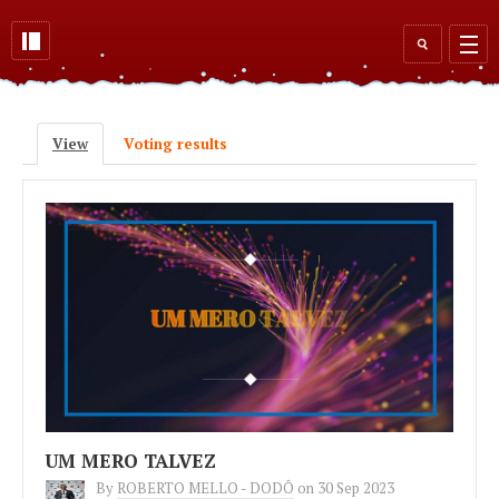
Skip to main content
Search
form
View
(active tab)
Voting results
Primary tabs
UM MERO TALVEZ
By
ROBERTO MELLO - DODÔ
on
30 Sep 2023