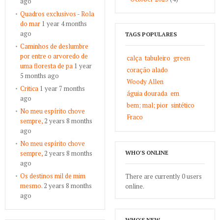
ago
Quadros exclusivos - Rola
do mar
1 year 4 months
ago
TAGS POPULARES
Caminhos de deslumbre
por entre o arvoredo de
calça
tabuleiro
green
uma floresta de pa
1 year
coração alado
5 months ago
Woody Allen
Critica
1 year 7 months
águia dourada
em
ago
bem; mal; pior
sintético
No meu espírito chove
Fraco
sempre,
2 years 8 months
ago
No meu espírito chove
sempre,
2 years 8 months
WHO'S ONLINE
ago
Os destinos mil de mim
There are currently 0 users
mesmo.
2 years 8 months
online.
ago
WHO'S NEW