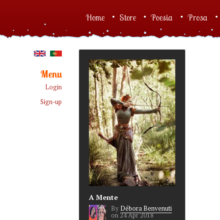
Skip to main content
Home
Store
Poesia
Prosa
Main menu
Menu
Login
Sign-up
A Mente
By
Débora Benvenuti
on
24 Apr 2018