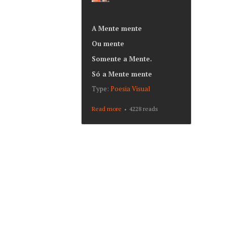
A Mente mente
Ou mente
Somente a Mente.
Só a Mente mente
Type:
Poesia Visual
Read more
about A Mente
4228 reads