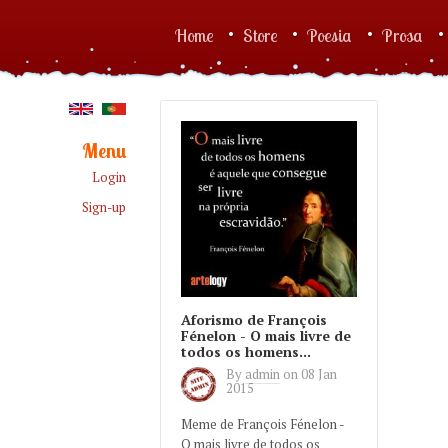
Skip to main content
Home
Store
Poesia
Prosa
Main menu
Menu
Login
Sign-up
Aforismo de François
Fénelon - O mais livre de
todos os homens...
By
admin
on
08 Jan
2015
Meme de François Fénelon -
O mais livre de todos os