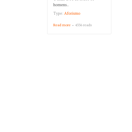
homens..
Type:
Aforismo
Read more
about Aforismo de
4336 reads
François Fénelon - O
mais livre de todos os
homens...