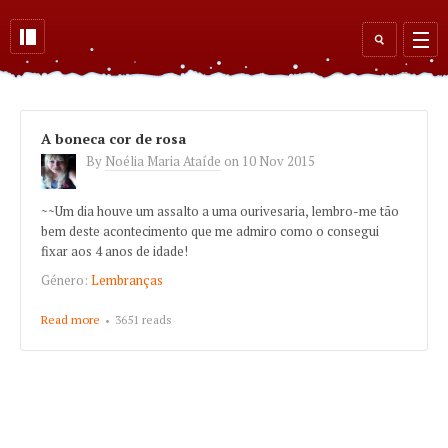
Skip to main content
Search
form
A boneca cor de rosa
By
Noélia Maria Ataíde
on
10 Nov 2015
~~Um dia houve um assalto a uma ourivesaria, lembro-me tão
bem deste acontecimento que me admiro como o consegui
fixar aos 4 anos de idade!
Género:
Lembranças
Read more
about A boneca cor de rosa
3651 reads