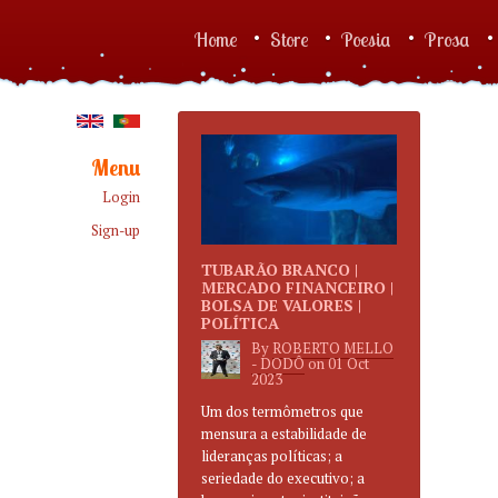
Skip to main content
Home
Store
Poesia
Prosa
Main menu
Menu
Login
Sign-up
TUBARÃO BRANCO |
MERCADO FINANCEIRO |
BOLSA DE VALORES |
POLÍTICA
By
ROBERTO MELLO
- DODÔ
on
01 Oct
2023
Um dos termômetros que
mensura a estabilidade de
lideranças políticas; a
seriedade do executivo; a