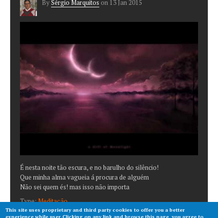
By
Sérgio Marquitos
on
13 Jan 2015
É nesta noite tão escura, e no barulho do silêncio!
Que minha alma vagueia á procura de alguém
Não sei quem és! mas isso não importa
Type:
Meditação
This site uses proprietary and third party cookies to offer you a better
experience while user.Clicking on any link and browse this page, you agree to