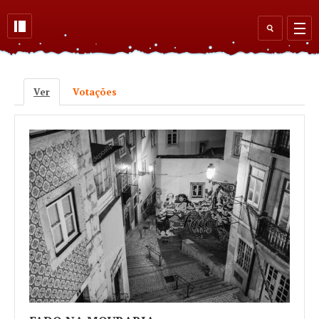
Skip to main content
Search
form
Ver
(active tab)
Votações
Primary tabs