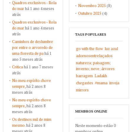
Quadros exclusivos - Rola
Novembro 2025
(8)
do mar
há 1 ano 4 meses
Outubro 2025
(4)
atrás
Quadros exclusivos - Rola
do mar
há 1 ano 4 meses
atrás
TAGS POPULARES
Caminhos de deslumbre
por entre o arvoredo de
go with the flow
luz azul
uma floresta de pa
há 1
adornosentrelaçados
ano 5 meses atrás
natureza; paisagem;
Critica
há 1 ano 7 meses
inverno; neve; árvores
atrás
barragem
Ladakh
No meu espírito chove
chegastes
#mama
inveja
sempre,
há 2 anos 8
mirrors
meses atrás
No meu espírito chove
sempre,
há 2 anos 8
meses atrás
MEMBROS ONLINE
Os destinos mil de mim
mesmo.
há 2 anos 8
Neste momento estão 0
meses atrás
membros online.