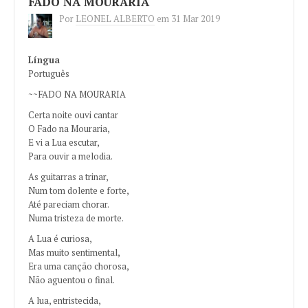
FADO NA MOURARIA
Por
LEONEL ALBERTO
em
31 Mar 2019
Língua
Português
~~FADO NA MOURARIA
Certa noite ouvi cantar
O Fado na Mouraria,
E vi a Lua escutar,
Para ouvir a melodia.
As guitarras a trinar,
Num tom dolente e forte,
Até pareciam chorar.
Numa tristeza de morte.
A Lua é curiosa,
Mas muito sentimental,
Era uma canção chorosa,
Não aguentou o final.
A lua, entristecida,