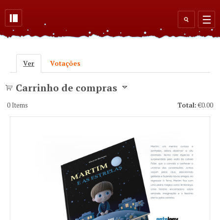
Skip to main content
Search
form
Ver
(active tab)
Votações
Primary tabs
Carrinho de compras
0
Items
Total:
€0.00