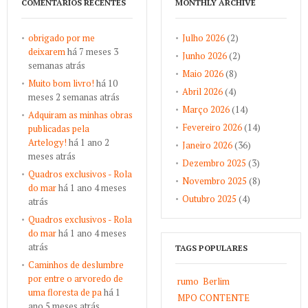
COMENTÁRIOS RECENTES
MONTHLY ARCHIVE
obrigado por me
Julho 2026
(2)
deixarem
há 7 meses 3
Junho 2026
(2)
semanas atrás
Maio 2026
(8)
Muito bom livro!
há 10
Abril 2026
(4)
meses 2 semanas atrás
Março 2026
(14)
Adquiram as minhas obras
Fevereiro 2026
(14)
publicadas pela
Artelogy!
há 1 ano 2
Janeiro 2026
(36)
meses atrás
Dezembro 2025
(3)
Quadros exclusivos - Rola
Novembro 2025
(8)
do mar
há 1 ano 4 meses
Outubro 2025
(4)
atrás
Quadros exclusivos - Rola
do mar
há 1 ano 4 meses
atrás
TAGS POPULARES
Caminhos de deslumbre
por entre o arvoredo de
rumo
Berlim
uma floresta de pa
há 1
MPO CONTENTE
ano 5 meses atrás