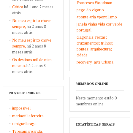
Francesca Woodman
Critica
há 1 ano 7 meses
pego do vigario
atrás
#ponte #ria #pontilismo
No meu espírito chove
janela vinha vida cor verde
sempre,
há 2 anos 8
portugal
meses atrás
diagonais; rectas;
No meu espírito chove
cruzamentos; trilhos;
sempre,
há 2 anos 8
pontes; arquitectura;
meses atrás
cidade
Os destinos mil de mim
recovery
arte urbana
mesmo.
há 2 anos 8
meses atrás
MEMBROS ONLINE
NOVOS MEMBROS
Neste momento estão 0
membros online.
impossivel
mariaotiliaferreira
omiguelbraga
ESTATÍSTICAS GERAIS
Teresamargarida...