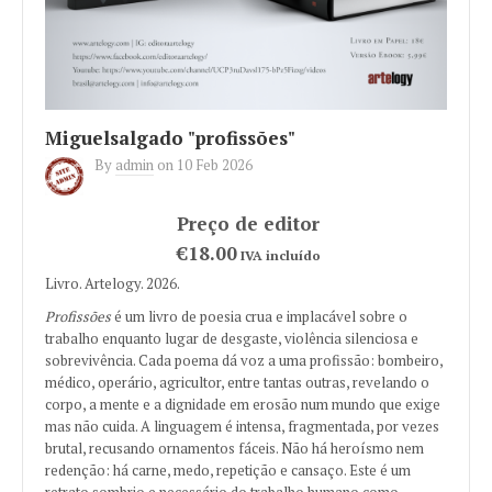
Miguelsalgado "profissões"
By
admin
on
10 Feb 2026
€18.00
IVA incluído
Livro. Artelogy. 2026.
Profissões
é um livro de poesia crua e implacável sobre o
trabalho enquanto lugar de desgaste, violência silenciosa e
sobrevivência. Cada poema dá voz a uma profissão: bombeiro,
médico, operário, agricultor, entre tantas outras, revelando o
corpo, a mente e a dignidade em erosão num mundo que exige
mas não cuida. A linguagem é intensa, fragmentada, por vezes
brutal, recusando ornamentos fáceis. Não há heroísmo nem
redenção: há carne, medo, repetição e cansaço. Este é um
retrato sombrio e necessário do trabalho humano como