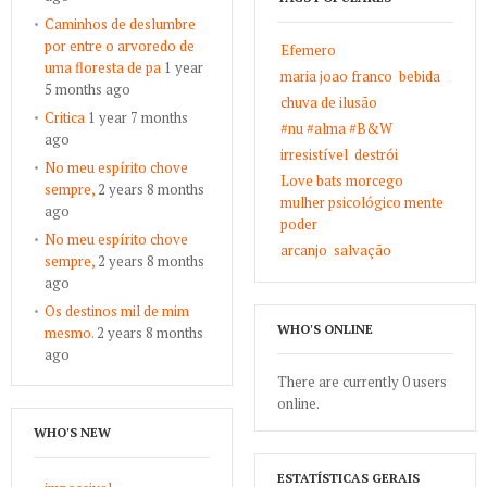
Caminhos de deslumbre
por entre o arvoredo de
Efemero
uma floresta de pa
1 year
maria joao franco
bebida
5 months ago
chuva de ilusão
Critica
1 year 7 months
#nu #alma #B&W
ago
irresistível
destrói
No meu espírito chove
Love bats morcego
sempre,
2 years 8 months
mulher psicológico mente
ago
poder
No meu espírito chove
arcanjo
salvação
sempre,
2 years 8 months
ago
Os destinos mil de mim
WHO'S ONLINE
mesmo.
2 years 8 months
ago
There are currently 0 users
online.
WHO'S NEW
ESTATÍSTICAS GERAIS