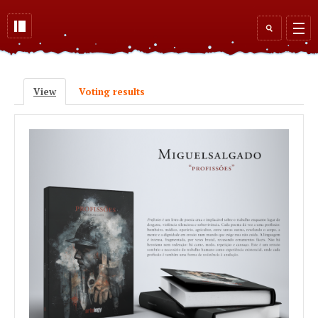
Skip to main content
Search
form
View
(active tab)
Voting results
Primary tabs