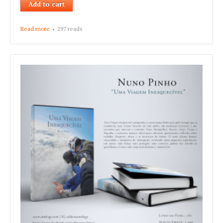
Read more
about Vitorino de Sousa "Sete Vidas Tiradas do Tempo"
297 reads