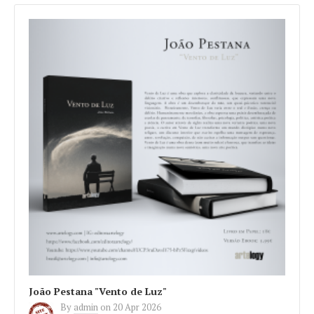
João Pestana "Vento de Luz"
By
admin
on
20 Apr 2026