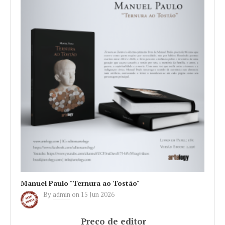
Manuel Paulo "Ternura ao Tostão"
By
admin
on
15 Jun 2026