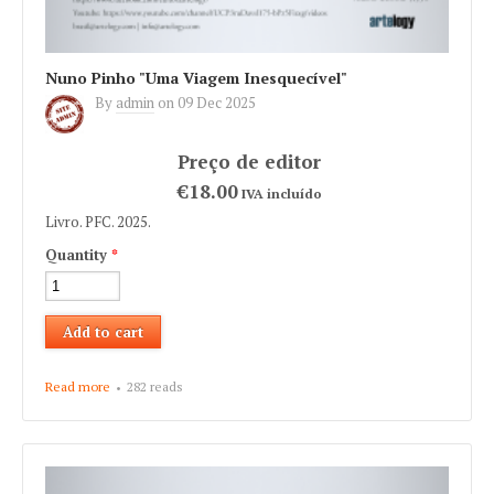
Nuno Pinho "Uma Viagem Inesquecível"
By
admin
on
09 Dec 2025
€18.00
IVA incluído
Livro. PFC. 2025.
Quantity
*
Read more
about Nuno Pinho "Uma Viagem Inesquecível"
282 reads