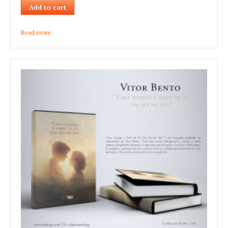
Read more
about Fernando Alva "Pedra após pedra. A palavra. Diário V
(2017)"