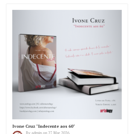
Ivone Cruz "Indecente aos 60"
By
admin
on
27 Mar 2026