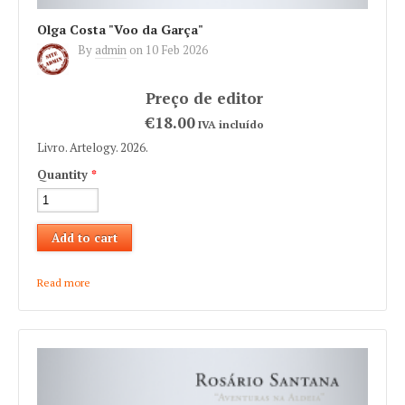
Olga Costa "Voo da Garça"
By
admin
on
10 Feb 2026
€18.00
IVA incluído
Livro. Artelogy. 2026.
Quantity
*
Read more
about Olga Costa "Voo da Garça"