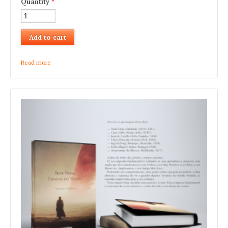
Quantity
*
Read more
about Helena Santana "O Avô Joaquim"