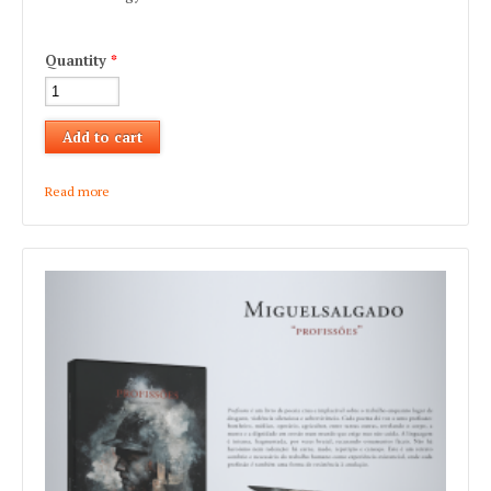
Quantity
*
Read more
about Maria Duarte "Os Meus Delírios - Em Sonhos
(In)Perfeitos"