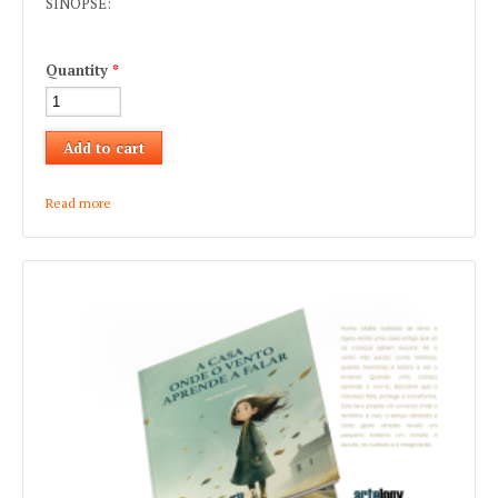
SINOPSE:
Quantity
*
Read more
about Leandro F. Martins "O Eco Turquesa de Istambul"