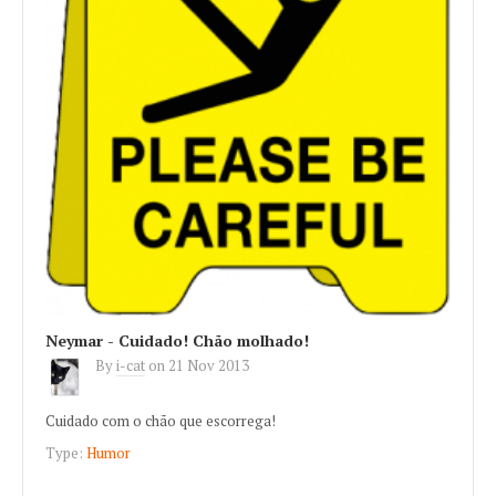
Neymar - Cuidado! Chão molhado!
By
i-cat
on
21 Nov 2013
Cuidado com o chão que escorrega!
Type:
Humor