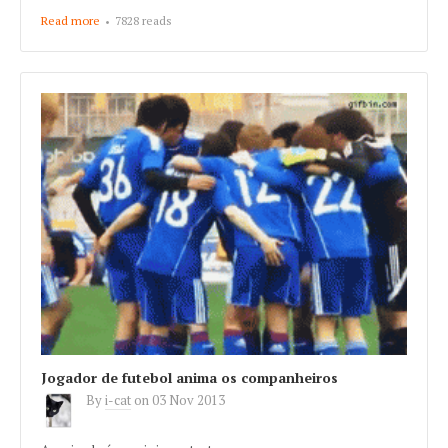
Read more
about Neymar - Cuidado! Chão molhado!
7828 reads
Jogador de futebol anima os companheiros
By
i-cat
on
03 Nov 2013