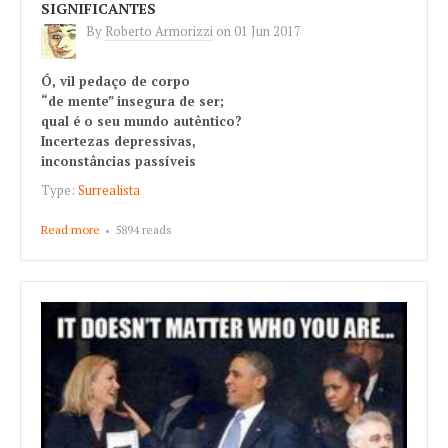
SIGNIFICANTES
By
Roberto Armorizzi
on
01 Jun 2017
Ó, vil pedaço de corpo
“de mente” insegura de ser;
qual é o seu mundo autêntico?
Incertezas depressivas,
inconstâncias passíveis
Type:
Surrealista
Read more
about SIGNIFICANTES
5894 reads