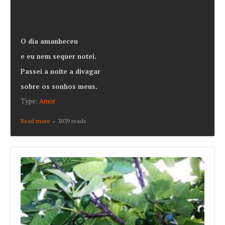
O dia amanheceu
e eu nem sequer notei.
Passei a noite a divagar
sobre os sonhos meus.
Type:
Amor
Read more
about Ainda é Primavera
3039 reads