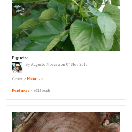
Figueira
By
Augusto Moreira
on
07 Nov 2015
Género:
Natureza
Read more
about Figueira
6325 reads