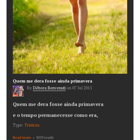
Quem me dera fosse ainda primavera
By
Débora Benvenuti
on
07 Jul 2015
Quem me dera fosse ainda primavera
e o tempo permanecesse como era,
Type:
Tristeza
Read more
about Quem me dera fosse ainda primavera
3055 reads