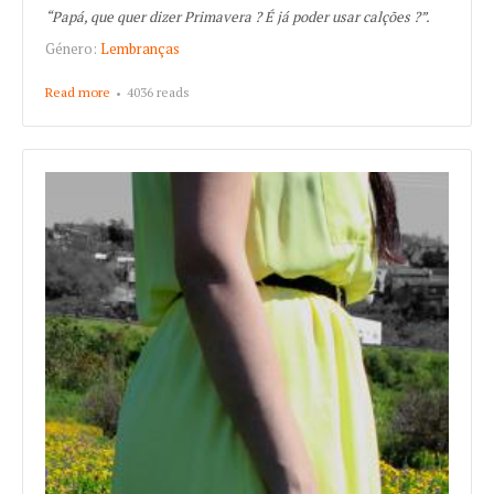
“Papá, que quer dizer Primavera ? É já poder usar calções ?”.
Género:
Lembranças
Read more
about Papá, que quer dizer Primavera ?
4036 reads