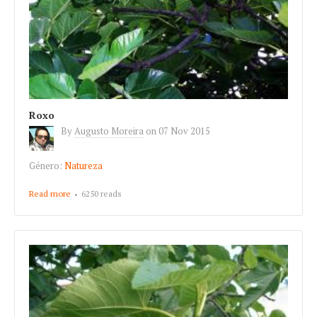
Roxo
By
Augusto Moreira
on
07 Nov 2015
Género:
Natureza
Read more
about Roxo
6250 reads