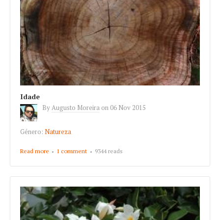
Idade
By
Augusto Moreira
on
06 Nov 2015
Género:
Natureza
Read more
about Idade
1 comment
9344 reads