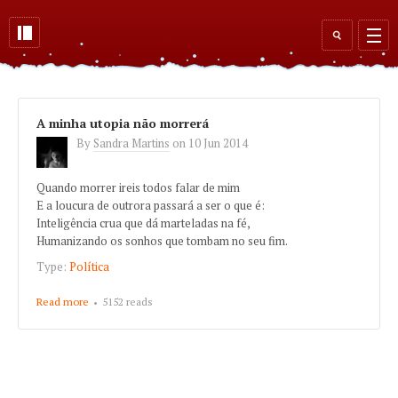
Skip to main content
Search
form
A minha utopia não morrerá
By
Sandra Martins
on
10 Jun 2014
Quando morrer ireis todos falar de mim
E a loucura de outrora passará a ser o que é:
Inteligência crua que dá marteladas na fé,
Humanizando os sonhos que tombam no seu fim.
Type:
Política
Read more
about A minha utopia não morrerá
5152 reads