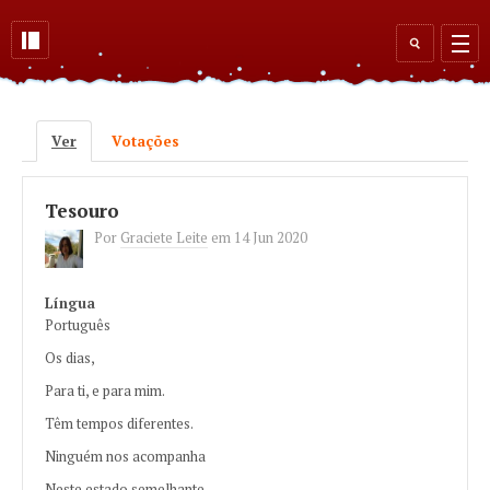
Skip to main content
Search
form
Ver
(active tab)
Votações
Primary tabs
Tesouro
Por
Graciete Leite
em
14 Jun 2020
Língua
Português
Os dias,
Para ti, e para mim.
Têm tempos diferentes.
Ninguém nos acompanha
Neste estado semelhante.