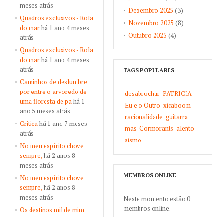
meses atrás
Dezembro 2025
(3)
Quadros exclusivos - Rola
Novembro 2025
(8)
do mar
há 1 ano 4 meses
Outubro 2025
(4)
atrás
Quadros exclusivos - Rola
do mar
há 1 ano 4 meses
atrás
TAGS POPULARES
Caminhos de deslumbre
por entre o arvoredo de
desabrochar
PATRICIA
uma floresta de pa
há 1
Eu e o Outro
xicaboom
ano 5 meses atrás
racionalidade
guitarra
Critica
há 1 ano 7 meses
mas
Cormorants
alento
atrás
sismo
No meu espírito chove
sempre,
há 2 anos 8
meses atrás
MEMBROS ONLINE
No meu espírito chove
sempre,
há 2 anos 8
meses atrás
Neste momento estão 0
membros online.
Os destinos mil de mim