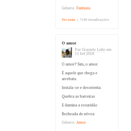
Género:
Fantasia
Ver mais
about Singularidade
7140 visualizações
O amor
Por
Graciete Leite
em
15 Set 2018
O amor? Sim, o amor.
É aquele que chega e
arrebata.
Instala-se e desorienta.
Quebra as barreiras
E ilumina a escuridão
Recheada de névoa
Género:
Amor