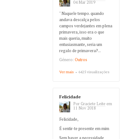
04 Mar 2019
" Naquele tempo. quando
andava descalça pelos
campos verdejantes em plena
primavera, isso era o que
mais queria, muito
entusiasmante, seria um
regalo de primavera?...
Género:
Outros
Ver mais
about Regalo de primavera
6425 visualizações
Felicidade
Por
Graciete Leite
em
11 Nov 2018
Felicidade,
É sentir-te presente em mim
Sem haver a necessidade