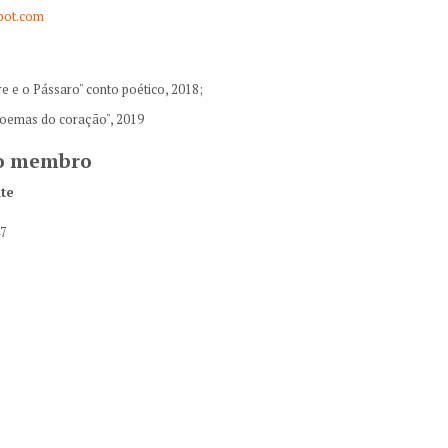
spot.com
re e o Pássaro" conto poético, 2018;
oemas do coração", 2019
do membro
ite
47