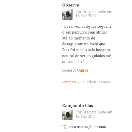
Observe
Por
Graciete Leite
em
16 Mar 2019
"Observe... as águas seguem
o seu percurso sem atritos
até ao momento de
desaguarem no local que
lhes foi cedido pela imagem
natural de serem guiadas até
ao seu leito."
Género:
Outros
Ver mais
about Observe
6719 visualizações
Canção do lilás
Por
Graciete Leite
em
12 Mar 2019
"Quanta aspiração emana