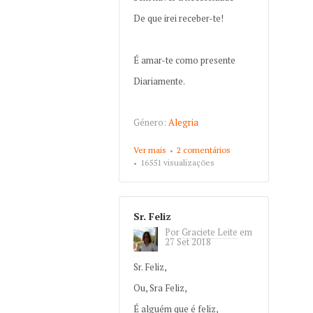
De que irei receber-te!
É amar-te como presente
Diariamente.
Género:
Alegria
Ver mais
about Felicidade
2 comentários
16551 visualizações
Sr. Feliz
Por
Graciete Leite
em
27 Set 2018
Sr. Feliz,
Ou, Sra Feliz,
É alguém que é feliz,