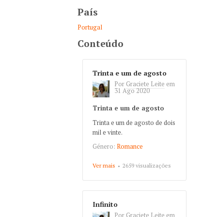
País
Portugal
Conteúdo
Trinta e um de agosto
Por
Graciete Leite
em
31 Ago 2020
Trinta e um de agosto
Trinta e um de agosto de dois
mil e vinte.
Género:
Romance
Ver mais
about Trinta e um de
2659 visualizações
agosto
Infinito
Por
Graciete Leite
em