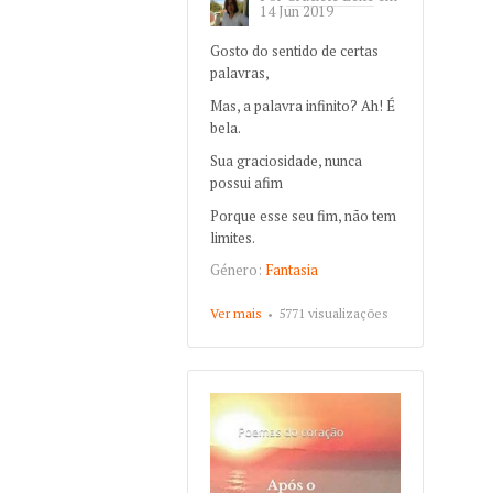
14 Jun 2019
Gosto do sentido de certas
palavras,
Mas, a palavra infinito? Ah! É
bela.
Sua graciosidade, nunca
possui afim
Porque esse seu fim, não tem
limites.
Género:
Fantasia
Ver mais
about Infinito
5771 visualizações