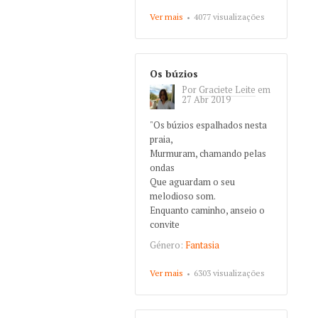
Ver mais
about Tesouro
4077 visualizações
Os búzios
Por
Graciete Leite
em
27 Abr 2019
"Os búzios espalhados nesta
praia,
Murmuram, chamando pelas
ondas
Que aguardam o seu
melodioso som.
Enquanto caminho, anseio o
convite
Género:
Fantasia
Ver mais
about Os búzios
6303 visualizações