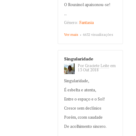
O Rouxinol apaixonou-se!
...
Género:
Fantasia
Ver mais
about O Rouxinol
6632 visualizações
apaixonado
Singularidade
Por
Graciete Leite
em
13 Out 2018
Singularidade,
É esbelta e atenta,
Entre o espaço e o Sol!
Cresce sem declínios
Porém, ccom saudade
De acolhimento sincero.