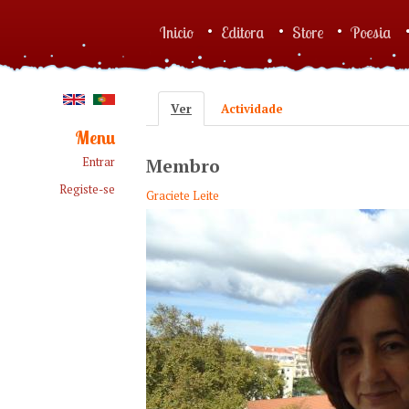
Skip to main content
Inicio
Editora
Store
Poesia
Main menu
Ver
(active tab)
Actividade
Primary tabs
Menu
Entrar
Membro
Registe-se
Graciete Leite