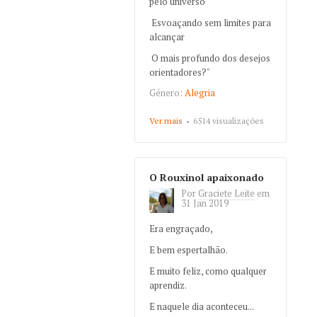
pelo universo
Esvoaçando sem limites para
alcançar
O mais profundo dos desejos
orientadores?"
Género:
Alegria
Ver mais
about Canção do lilás
6514 visualizações
O Rouxinol apaixonado
Por
Graciete Leite
em
31 Jan 2019
Era engraçado,
E bem espertalhão.
E muito feliz, como qualquer
aprendiz.
E naquele dia aconteceu...