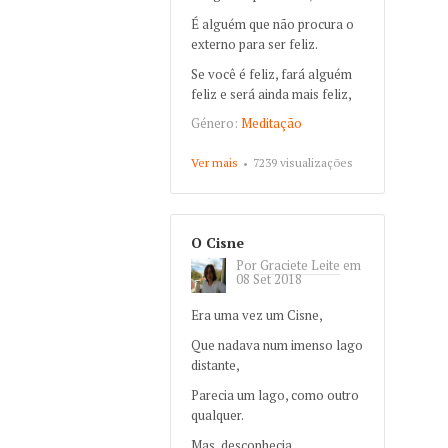
É alguém que não procura o
externo para ser feliz.
Se você é feliz, fará alguém
feliz e será ainda mais feliz,
Género:
Meditação
Ver mais
about Sr. Feliz
7239 visualizações
O Cisne
Por
Graciete Leite
em
08 Set 2018
Era uma vez um Cisne,
Que nadava num imenso lago
distante,
Parecia um lago, como outro
qualquer.
Mas, desconhecia