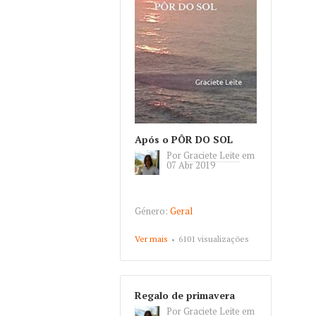
Após o PÔR DO SOL
Por
Graciete Leite
em
07 Abr 2019
Género:
Geral
Ver mais
about Após o PÔR DO SOL
6101 visualizações
Regalo de primavera
Por
Graciete Leite
em