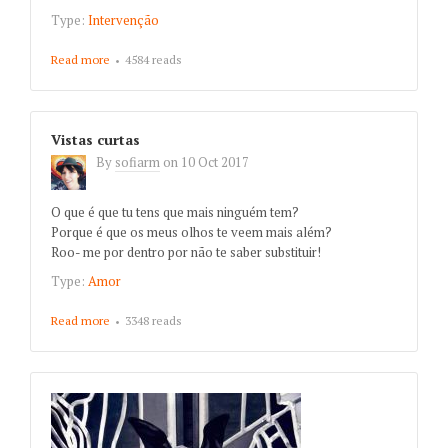
Type:
Intervenção
Read more
about O APERTO
4584 reads
Vistas curtas
By
sofiarm
on
10 Oct 2017
O que é que tu tens que mais ninguém tem?
Porque é que os meus olhos te veem mais além?
Roo- me por dentro por não te saber substituir!
Type:
Amor
Read more
about Vistas curtas
3348 reads