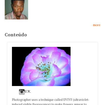
more
Conteúdo
U.V.
Photographer uses a technique called UVIVF (ultraviolet-
induced visible fluorescence) to make flowers appear to