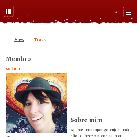
Skip to main content
Search
form
View
(active tab)
Track
Primary tabs
Membro
sofiarm
Sobre mim
Apenas uma rapariga, cujo mundo
não conhece o nome a tentar