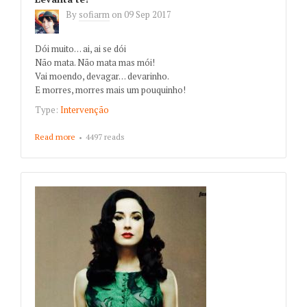
By
sofiarm
on
09 Sep 2017
Dói muito… ai, ai se dói
Não mata. Não mata mas mói!
Vai moendo, devagar… devarinho.
E morres, morres mais um pouquinho!
Type:
Intervenção
Read more
about Levanta te!
4497 reads