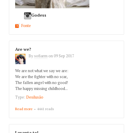
Godess
Fonte
Are we?
By
sofiarm
on
09 Sep 2017
We are not what we say we are:
We are the fighter with no scar,
The fallen angel with no good!
The happy missing childhood...
Type:
Desilusão
Read more
about Are we?
4441 reads
Levanta te!