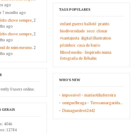
hs ago
TAGS POPULARES
ar 7 months ago
rito chove sempre,
2
enfant guerre balloté
pranto
ths ago
biodiversidade
seco
clonar
rito chove sempre,
2
#santajusta
digital illustration
ths ago
pézinhos
casa de barro
 mil de mim mesmo.
2
Mixed media - Inspirado numa
ths ago
fotografia de Réhahn
E
WHO'S NEW
ently 0 users online.
impossivel
mariaotiliaferreira
omiguelbraga
Teresamargarida...
S GERAIS
Dianaguedes62442
: 4046
os: 12784