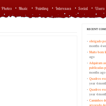
Photos
Music
Painting
Interesses
Social
Users
RECENT COM
obrigado po
months 4 w
Muito bom l
ago
Adquiram as
publicadas 
months ago
Quadros exc
year 4 mont
Quadros exc
year 4 mont
Caminhos de
arvoredo de