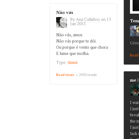
Não vás
By
Ana Calinhos
on
13
Tem
Jan 2015
Não vás, amor.
Não vás porque te dói.
Géne
Ou porque é vento que chora
E lume que molha.
Read
Type:
Amor
Read more
about Não vás
2933 reads
me |
I wa
I jus
brea
the m
I jus
lack 