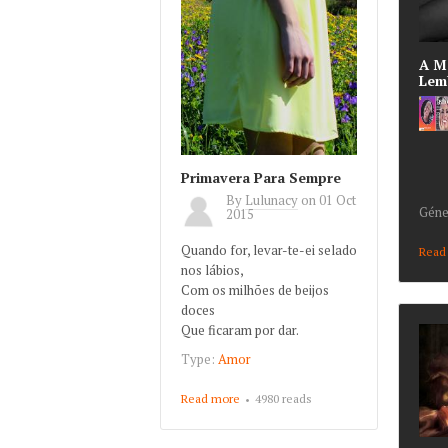
A M
Lem
Primavera Para Sempre
By
Lulunacy
on
01 Oct
Géne
2015
Quando for, levar-te-ei selado
Read
nos lábios,
Com os milhões de beijos
doces
Que ficaram por dar.
Type:
Amor
Read more
about Primavera Para
4980 reads
Sempre