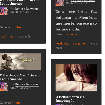
on
22 Nov 2018
Esquecimento
By
Débora Benvenuti
Uma leve brisa faz
on
28 Dec 2018
balançar a Memória,
que inerte, parece não
Género:
Contos
ter mais vida.
Género:
Contos
Read more
about O Perdão,A
4723 reads
memória e o
Esquecimento
Read more
about O Tempo, a
1 comment
6903
Memória e o Vento
reads
O Perdão, a Memória e o
Esquecimento
By
Débora Benvenuti
on
09 Jun 2017
O Pensamento e a
Imaginação
Género:
Contos