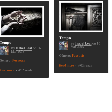
Tempo
Tempo
By
Isabel Leal
on
16
Mar 2015
By
Isabel Leal
on
16
Mar 2015
Género:
Pessoais
Género:
Pessoais
Read more
about Tempo
4932 reads
Read more
about Tempo
4015 reads