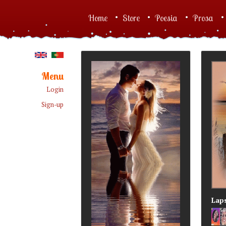
Skip to main content
Home
Store
Poesia
Prosa
Main menu
Menu
Login
Sign-up
Lap