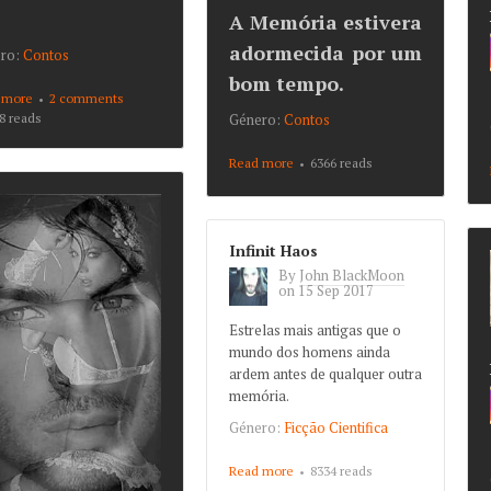
A Memória estivera
adormecida por um
ro:
Contos
bom tempo.
 more
about Lapsos de
2 comments
Memória
Género:
Contos
8 reads
Read more
about A Palavra, o
6366 reads
Pensamento e a
Memória
Infinit Haos
By
John BlackMoon
on
15 Sep 2017
Estrelas mais antigas que o
mundo dos homens ainda
ardem antes de qualquer outra
memória.
Género:
Ficção Cientifica
Read more
about Infinit Haos
8334 reads