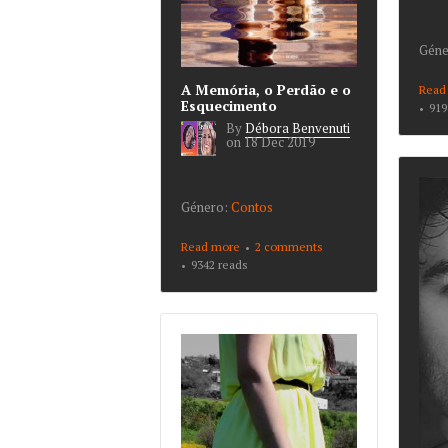
Géne
A Memória, o Perdão e o
Read
Esquecimento
919
By
Débora Benvenuti
on
18 Dec 2019
Género:
Contos
Read more
about A Memória, o
2 comments
Perdão e o
9342 reads
Esquecimento