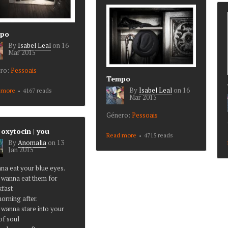
po
By
Isabel Leal
on
16
Mar 2015
ro:
Pessoais
Tempo
By
Isabel Leal
on
16
 more
about Tempo
4167 reads
Mar 2015
Género:
Pessoais
 oxytocin | you
Read more
about Tempo
4715 reads
By
Anomalia
on
13
Jan 2015
nna eat your blue eyes.
t wanna eat them for
kfast
orning after.
t wanna stare into your
of soul