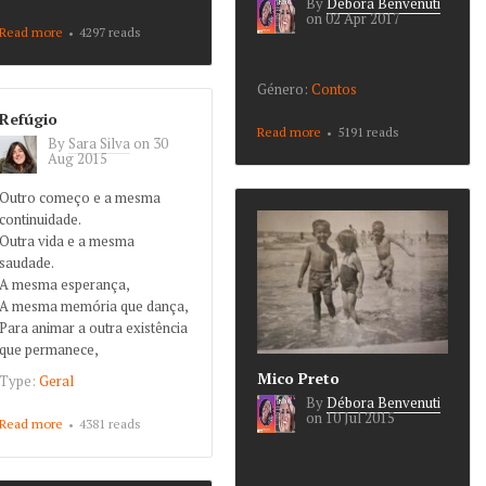
By
Débora Benvenuti
on
02 Apr 2017
Read more
about O Perdão, a
4297 reads
Memória e o
Esquecimento
Género:
Contos
Refúgio
Read more
about O Pensamento e a
5191 reads
By
Sara Silva
on
30
Imaginação
Aug 2015
Outro começo e a mesma
continuidade.
Outra vida e a mesma
saudade.
A mesma esperança,
A mesma memória que dança,
Para animar a outra existência
que permanece,
Mico Preto
Type:
Geral
By
Débora Benvenuti
on
10 Jul 2015
Read more
about Refúgio
4381 reads