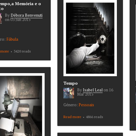
empo,a Memória e o
to
By
Débora Benvenuti
on
03 Jun 2015
ro:
Fábula
 more
about O Tempo,a
3420 reads
Memória e o Vento
Tempo
By
Isabel Leal
on
16
Mar 2015
Género:
Pessoais
Read more
about Tempo
4866 reads