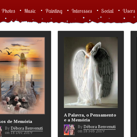
Photos
Music
Painting
Interesses
Social
Users
A Palavra, o Pensamento
e a Memória
sos de Memória
By
Débora Benvenuti
By
Débora Benvenuti
on
18 Feb 2019
on
18 Dec 2019